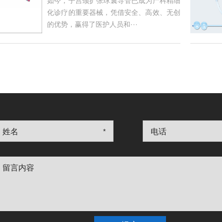
如今，子宫颈扩张球囊导管已成为产科精细
化诊疗的重要器械，凭借安全、高效、无创
的优势，赢得了医护人员和···
姓名
*
电话
留言内容