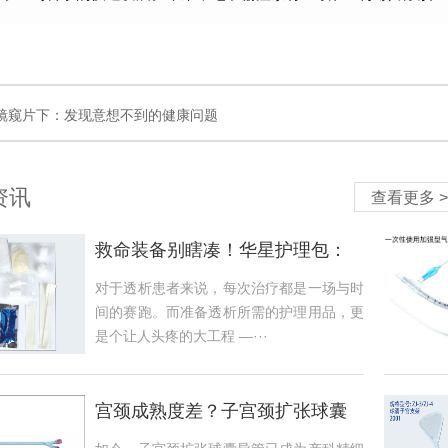
镜窥片下：发现意想不到的健康问题
资讯
查看更多 >
救命装备别瞎凑！华星护理包：
把专业塞进一包，懒人狂喜
对于透析患者来说，每次治疗都是一场与时
间的赛跑。而准备透析所需的护理用品，更
是个让人头疼的大工程 —···
宫颈成熟度差？子宫颈扩张球囊
导管快速改善，护航顺利分娩