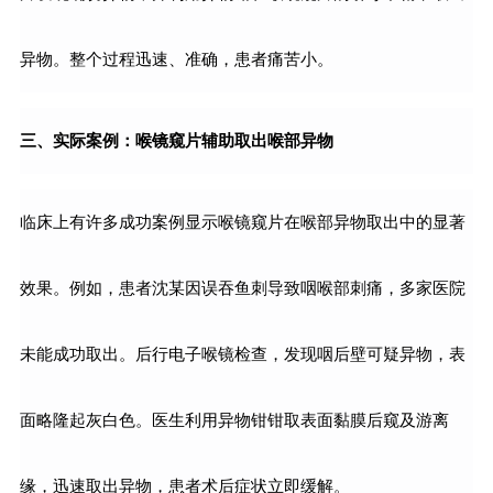
异物。整个过程迅速、准确，患者痛苦小。
三、实际案例：喉镜窥片辅助取出喉部异物
临床上有许多成功案例显示喉镜窥片在喉部异物取出中的显著
效果。例如，患者沈某因误吞鱼刺导致咽喉部刺痛，多家医院
未能成功取出。后行电子喉镜检查，发现咽后壁可疑异物，表
面略隆起灰白色。医生利用异物钳钳取表面黏膜后窥及游离
缘，迅速取出异物，患者术后症状立即缓解。