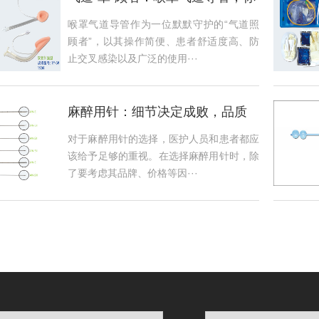
真的了解它吗？
喉罩气道导管作为一位默默守护的“气道照
顾者”，以其操作简便、患者舒适度高、防
止交叉感染以及广泛的使用···
麻醉用针：细节决定成败，品质
赢得信任
对于麻醉用针的选择，医护人员和患者都应
该给予足够的重视。在选择麻醉用针时，除
了要考虑其品牌、价格等因···