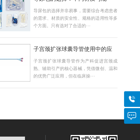
格，你选对了吗？
导尿包的选择并非易事，需要综合考虑患者
的需求、材质的安全性、规格的适用性等多
个方面。只有选对了合适的···
子宫颈扩张球囊导管使用中的应
急处理，出现问题怎么办？
子宫颈扩张球囊导管作为产科促进宫颈成
熟、辅助引产的核心器械，凭借微创、温和
的优势广泛应用，但在临床操···